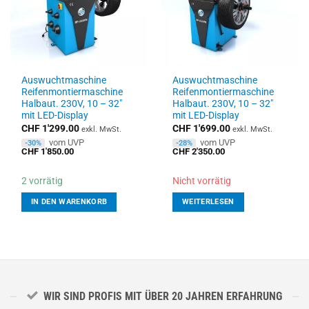
Auswuchtmaschine
Auswuchtmaschine
Reifenmontiermaschine
Reifenmontiermaschine
Halbaut. 230V, 10 – 32″
Halbaut. 230V, 10 – 32″
mit LED-Display
mit LED-Display
CHF
1'299.00
CHF
1'699.00
exkl. MwSt.
exkl. MwSt.
vom UVP
vom UVP
-30%
-28%
CHF
1'850.00
CHF
2'350.00
2 vorrätig
Nicht vorrätig
IN DEN WARENKORB
WEITERLESEN
WIR SIND PROFIS MIT ÜBER 20 JAHREN ERFAHRUNG