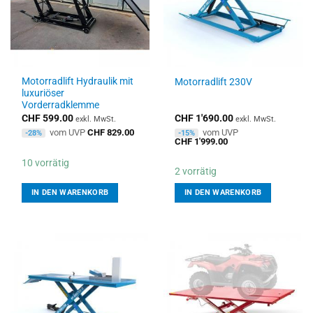
Motorradlift Hydraulik mit
Motorradlift 230V
luxuriöser
Vorderradklemme
CHF
599.00
CHF
1'690.00
exkl. MwSt.
exkl. MwSt.
vom UVP
CHF
829.00
vom UVP
-28%
-15%
CHF
1'999.00
10 vorrätig
2 vorrätig
IN DEN WARENKORB
IN DEN WARENKORB