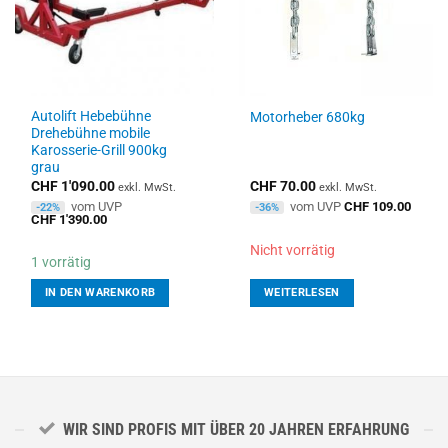
Autolift Hebebühne
Motorheber 680kg
Dreheb​ühne mobile
Karosserie​-Grill 900kg
grau
CHF
1'090.00
CHF
70.00
exkl. MwSt.
exkl. MwSt.
vom UVP
vom UVP
CHF
109.00
-22%
-36%
CHF
1'390.00
Nicht vorrätig
1 vorrätig
IN DEN WARENKORB
WEITERLESEN
WIR SIND PROFIS MIT ÜBER 20 JAHREN ERFAHRUNG