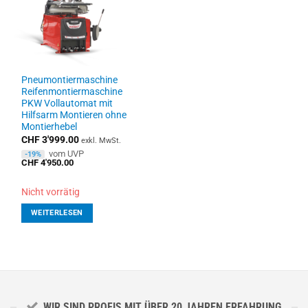
Pneumontiermaschine
Reifenmontiermaschine
PKW Vollautomat mit
Hilfsarm Montieren ohne
Montierhebel
CHF
3'999.00
exkl. MwSt.
vom UVP
-19%
CHF
4'950.00
Nicht vorrätig
WEITERLESEN
WIR SIND PROFIS MIT ÜBER 20 JAHREN ERFAHRUNG