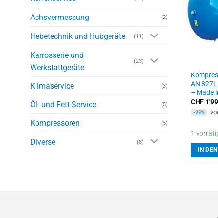
Achsvermessung
(2)
Hebetechnik und Hubgeräte
(11)
Karrosserie und
(23)
Werkstattgeräte
Kompresso
AN 827L 
Klimaservice
(3)
– Made in
CHF
1'99
Öl- und Fett-Service
(5)
vo
-29%
Kompressoren
(5)
1 vorräti
Diverse
(8)
IN DE