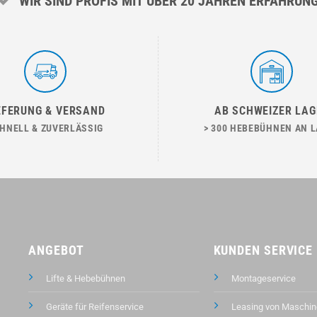
WIR SIND PROFIS MIT ÜBER 20 JAHREN ERFAHRUN
EFERUNG & VERSAND
AB SCHWEIZER LAG
HNELL & ZUVERLÄSSIG
> 300 HEBEBÜHNEN AN 
ANGEBOT
KUNDEN SERVICE
Lifte & Hebebühnen
Montageservice
Geräte für Reifenservice
Leasing von Maschin