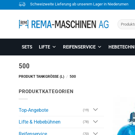
Skip
Schweizweite Lieferung ab unserem Lager in Niederurnen
to
content
Suchen
nach:
SETS
LIFTE
REIFENSERVICE
HEBETECHN
500
PRODUKT TANKGRÖSSE (L)
/
500
PRODUKTKATEGORIEN
Top-Angebote
(19)
Lifte & Hebebühnen
(78)
Reifenservice
(70)