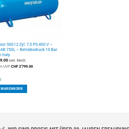
r 500 l 2 Zyl. 7,5 PS 400 V –
AB 750L – Betriebsdruck 10 Bar
 Italy
9.00
exkl. MwSt.
m UVP
CHF
2'799.00
g
N WARENKORB