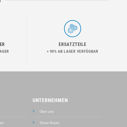
G
ER
ERSATZTEILE
LAGER
> 90% AB LAGER VERFÜGBAR
UNTERNEHMEN
Über uns
en
Show-Room