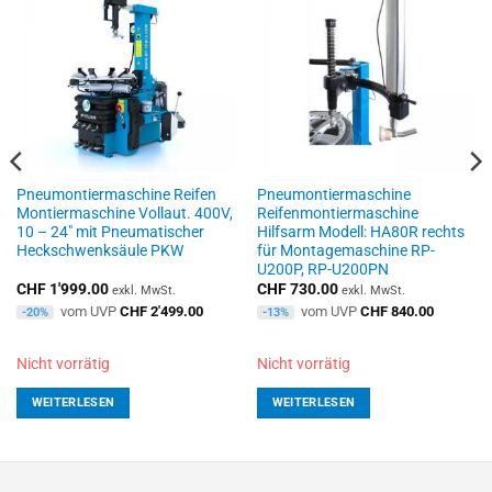
Pneumontiermaschine Reifen
Pneumontiermaschine
Montiermaschine Vollaut. 400V,
Reifenmontiermaschine
10 – 24″ mit Pneumatischer
Hilfsarm Modell: HA80R rechts
Heckschwenksäule PKW
für Montagemaschine RP-
U200P, RP-U200PN
CHF
1'999.00
CHF
730.00
exkl. MwSt.
exkl. MwSt.
vom UVP
CHF
2'499.00
vom UVP
CHF
840.00
-20%
-13%
Nicht vorrätig
Nicht vorrätig
WEITERLESEN
WEITERLESEN