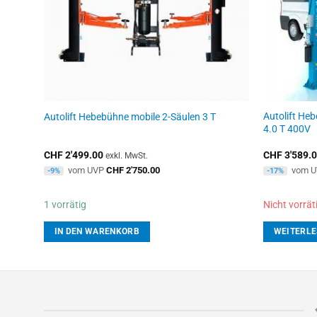
Autolift He
Autolift Hebebühne mobile 2-Säulen 3 T
4.0 T 400V
CHF
2'499.00
CHF
3'589.
exkl. MwSt.
vom UVP
CHF
2'750.00
vom 
-9%
-17%
1 vorrätig
Nicht vorrät
IN DEN WARENKORB
WEITERLE