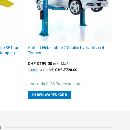
ge SET für
Autolift Hebebühne 2-Säulen hydraulisch 4
Autoli
 Rampen)
Tonnen
Schere
Tonne
CHF
3'199.00
CHF
2'
exkl. MwSt.
vom UVP
CHF
3'720.00
-14%
-22%
1 vorrätig In 30 Tagen an Lager
Nicht 
IN DEN WARENKORB
WEI
G