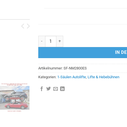
Neues Modell 1- Säulen Lift Hebebühne mobil mi
IN D
Artikelnummer:
SF-NM2800ES
Kategorien:
1-Säulen Autolifte
,
Lifte & Hebebühnen