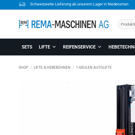
Skip
Schweizweite Lieferung ab unserem Lager in Niederurnen
to
content
Suchen
nach:
SETS
LIFTE
REIFENSERVICE
HEBETECHN
SHOP
/
LIFTE & HEBEBÜHNEN
/
1-SÄULEN AUTOLIFTE