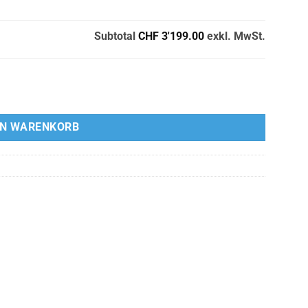
Subtotal
CHF 3'199.00
exkl. MwSt.
t elektrischer Entriegelung Menge
EN WARENKORB