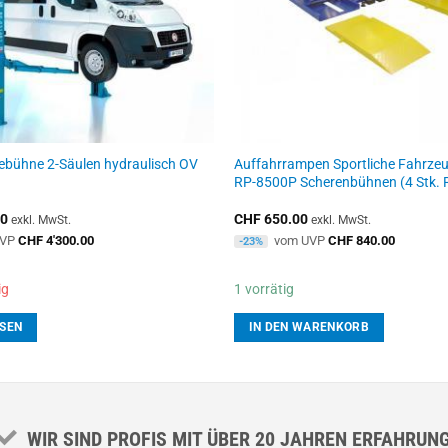
bebühne 2-Säulen hydraulisch OV
Auffahrrampen Sportliche Fahrzeu
RP-8500P Scherenbühnen (4 Stk.
00
CHF
650.00
exkl. MwSt.
exkl. MwSt.
UVP
CHF
4'300.00
vom UVP
CHF
840.00
-23%
ig
1 vorrätig
SEN
IN DEN WARENKORB
WIR SIND PROFIS MIT ÜBER 20 JAHREN ERFAHRUN