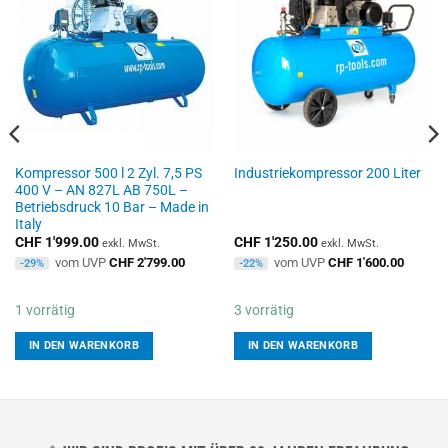
Kompressor 500 l 2 Zyl. 7,5 PS
Industriekompressor 200 Liter
400 V – AN 827L AB 750L –
Betriebsdruck 10 Bar – Made in
Italy
CHF
1'999.00
CHF
1'250.00
exkl. MwSt.
exkl. MwSt.
vom UVP
CHF
2'799.00
vom UVP
CHF
1'600.00
-29%
-22%
1 vorrätig
3 vorrätig
IN DEN WARENKORB
IN DEN WARENKORB