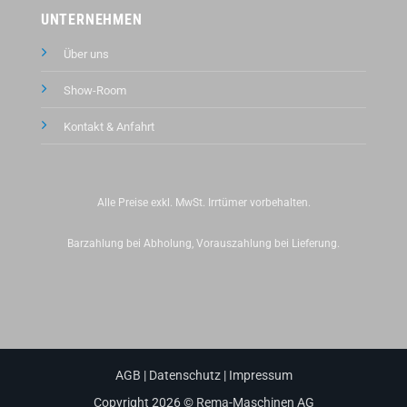
UNTERNEHMEN
Über uns
Show-Room
Kontakt &
Anfahrt
Alle Preise exkl. MwSt. Irrtümer vorbehalten.
Barzahlung bei Abholung, Vorauszahlung bei Lieferung.
AGB
|
Datenschutz
|
Impressum
Copyright 2026 © Rema-Maschinen AG