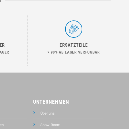
G
ER
ERSATZTEILE
LAGER
> 90% AB LAGER VERFÜGBAR
UNTERNEHMEN
Über uns
en
Show-Room