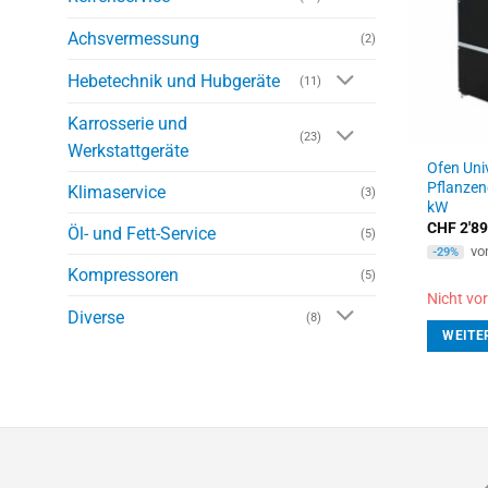
Achsvermessung
(2)
Hebetechnik und Hubgeräte
(11)
Karrosserie und
(23)
Werkstattgeräte
Ofen Uni
Pflanzen
Klimaservice
(3)
kW
CHF
2'89
Öl- und Fett-Service
(5)
vo
-29%
Kompressoren
(5)
Nicht vor
Diverse
(8)
WEITE