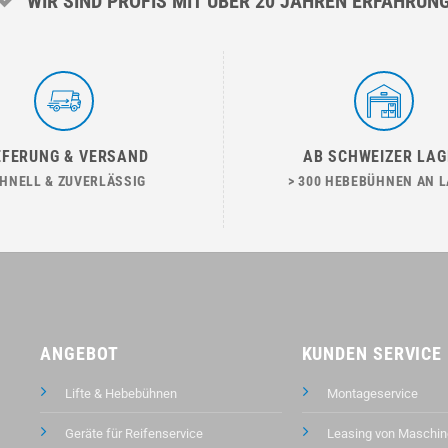
WIR SIND PROFIS MIT ÜBER 20 JAHREN ERFAHRUN
EFERUNG & VERSAND
AB SCHWEIZER LAG
HNELL & ZUVERLÄSSIG
> 300 HEBEBÜHNEN AN 
ANGEBOT
KUNDEN SERVICE
Lifte & Hebebühnen
Montageservice
Geräte für Reifenservice
Leasing von Maschin