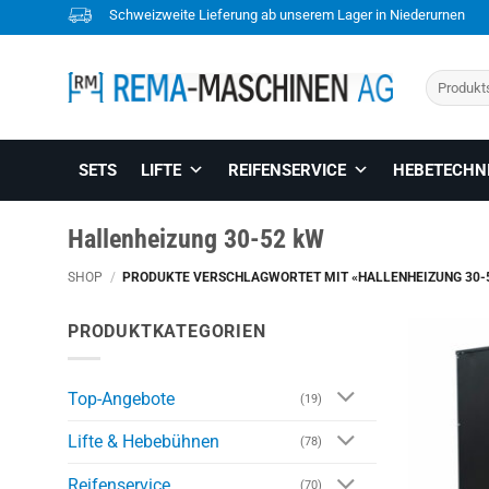
Skip
Schweizweite Lieferung ab unserem Lager in Niederurnen
to
content
Suchen
nach:
SETS
LIFTE
REIFENSERVICE
HEBETECHN
Hallenheizung 30-52 kW
SHOP
/
PRODUKTE VERSCHLAGWORTET MIT «HALLENHEIZUNG 30-
PRODUKTKATEGORIEN
Top-Angebote
(19)
Lifte & Hebebühnen
(78)
Reifenservice
(70)