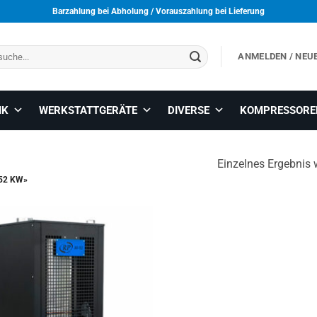
Barzahlung bei Abholung / Vorauszahlung bei Lieferung
ANMELDEN / NEU
IK
WERKSTATTGERÄTE
DIVERSE
KOMPRESSORE
Einzelnes Ergebnis 
52 KW»