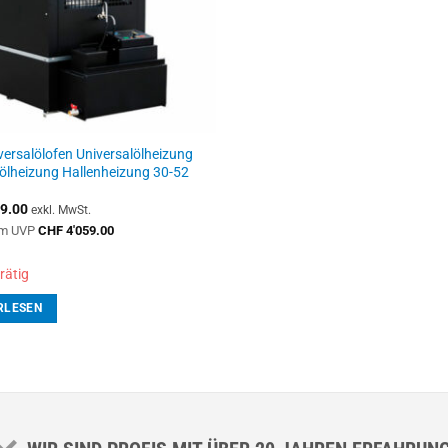
versalölofen Universalölheizung
ölheizung Hallenheizung 30-52
9.00
exkl. MwSt.
m UVP
CHF
4'059.00
rätig
RLESEN