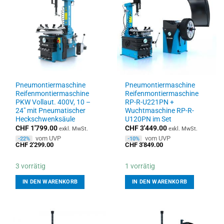
Pneumontiermaschine
Pneumontiermaschine
Reifenmontiermaschine
Reifenmontiermaschine
PKW Vollaut. 400V, 10 –
RP-R-U221PN +
24″ mit Pneumatischer
Wuchtmaschine RP-R-
Heckschwenksäule
U120PN im Set
CHF
1'799.00
CHF
3'449.00
exkl. MwSt.
exkl. MwSt.
vom UVP
vom UVP
-22%
-10%
CHF
2'299.00
CHF
3'849.00
3 vorrätig
1 vorrätig
IN DEN WARENKORB
IN DEN WARENKORB