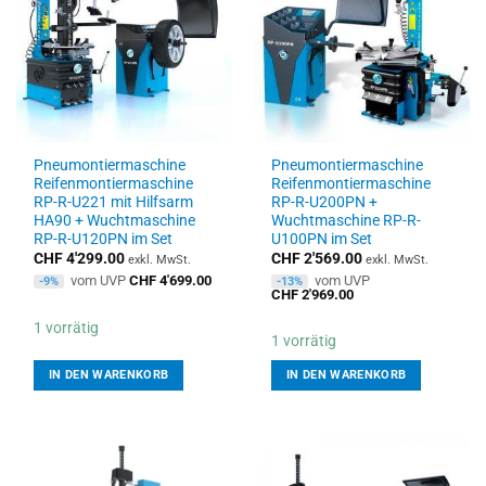
Pneumontiermaschine
Pneumontiermaschine
Reifenmontiermaschine
Reifenmontiermaschine
RP-R-U221 mit Hilfsarm
RP-R-U200PN +
HA90 + Wuchtmaschine
Wuchtmaschine RP-R-
RP-R-U120PN im Set
U100PN im Set
CHF
4'299.00
CHF
2'569.00
exkl. MwSt.
exkl. MwSt.
vom UVP
CHF
4'699.00
vom UVP
-9%
-13%
CHF
2'969.00
1 vorrätig
1 vorrätig
IN DEN WARENKORB
IN DEN WARENKORB