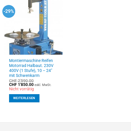
-29%
Montiermaschine Reifen
Motorrad Halbaut. 230V
400V (1 Stufe), 10 – 24″
mit Schwenkarm
CHF
2'590.00
Ursprünglicher
Aktueller
CHF
1'850.00
exkl. MwSt.
Preis
Preis
Nicht vorrätig
war:
ist:
CHF 2'590.00
CHF 1'850.00.
WEITERLESEN