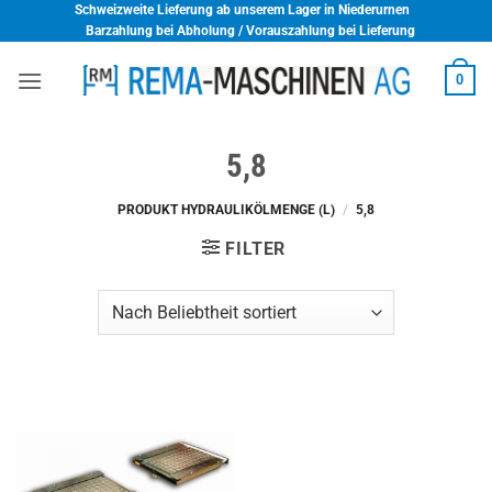
Skip
Schweizweite Lieferung ab unserem Lager in Niederurnen
Barzahlung bei Abholung / Vorauszahlung bei Lieferung
to
content
0
5,8
PRODUKT HYDRAULIKÖLMENGE (L)
/
5,8
FILTER