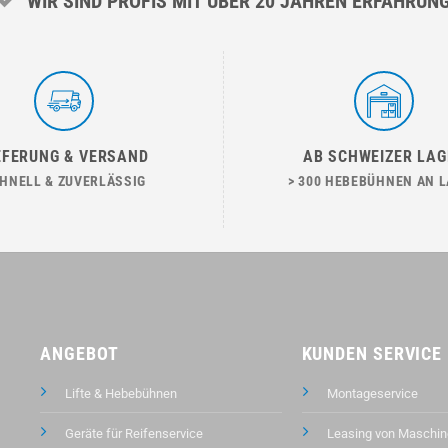
WIR SIND PROFIS MIT ÜBER 20 JAHREN ERFAHRUN
EFERUNG & VERSAND
AB SCHWEIZER LAG
HNELL & ZUVERLÄSSIG
> 300 HEBEBÜHNEN AN 
ANGEBOT
KUNDEN SERVICE
Lifte & Hebebühnen
Montageservice
Geräte für Reifenservice
Leasing von Maschin