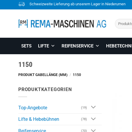
Skip
Schweizweite Lieferung ab unserem Lager in Niederurnen
to
content
Suchen
nach:
SETS
LIFTE
REIFENSERVICE
HEBETECHN
1150
PRODUKT GABELLÄNGE (MM)
/
1150
PRODUKTKATEGORIEN
Top-Angebote
(19)
Lifte & Hebebühnen
(78)
Reifenservice
(70)