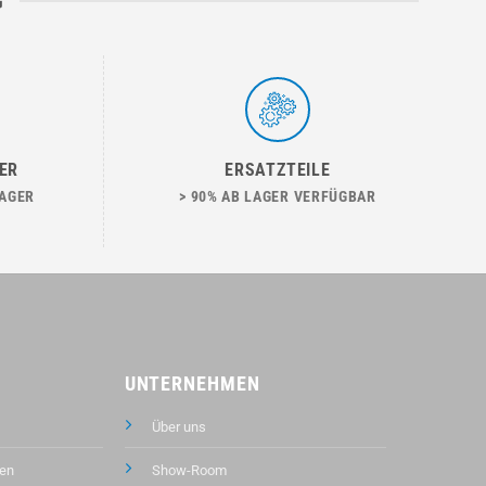
G
ER
ERSATZTEILE
LAGER
> 90% AB LAGER VERFÜGBAR
UNTERNEHMEN
Über uns
en
Show-Room