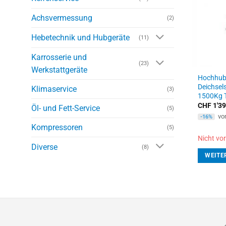
Achsvermessung
(2)
Hebetechnik und Hubgeräte
(11)
Karrosserie und
(23)
Werkstattgeräte
Hochhub
Deichsel
Klimaservice
(3)
1500Kg 
CHF
1'39
Öl- und Fett-Service
(5)
vo
-16%
Kompressoren
(5)
Nicht vor
Diverse
(8)
WEITE