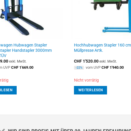
wagen Hubwagen Stapler
Hochhubwagen Stapler 160 cm
stapler Handstapler 3000mm
Müllpresse Artk.
TÜV
9.00
CHF
1'520.00
exkl. MwSt.
exkl. MwSt.
m UVP
CHF
1'669.00
vom UVP
CHF
1'940.00
-22%
rätig
Nicht vorrätig
RLESEN
WEITERLESEN