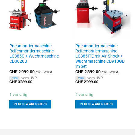
Pneumontiermaschine
Pneumontiermaschine
Reifenmontiermaschine
Reifemontiermaschine
LC885C + Wuchtmaschine
LC885ITE mit Air-Shock +
CB3020B
Wuchtmaschine CB910GB
im Set
CHF
2'999.00
CHF
2'399.00
exkl. MwSt.
exkl. MwSt.
vom UVP
vom UVP
-12%
-20%
CHF
3'399.00
CHF
2'999.00
1 vorrätig
2 vorrätig
IN DEN WARENKORB
IN DEN WARENKORB