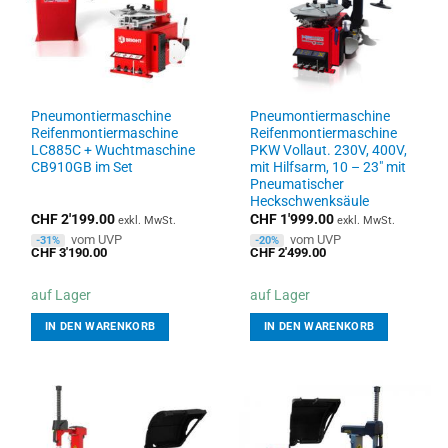
Pneumontiermaschine
Pneumontiermaschine
Reifenmontiermaschine
Reifenmontiermaschine
LC885C + Wuchtmaschine
PKW Vollaut. 230V, 400V,
CB910GB im Set
mit Hilfsarm, 10 – 23″ mit
Pneumatischer
Heckschwenksäule
CHF
2'199.00
CHF
1'999.00
exkl. MwSt.
exkl. MwSt.
vom UVP
vom UVP
-31%
-20%
CHF
3'190.00
CHF
2'499.00
auf Lager
auf Lager
IN DEN WARENKORB
IN DEN WARENKORB