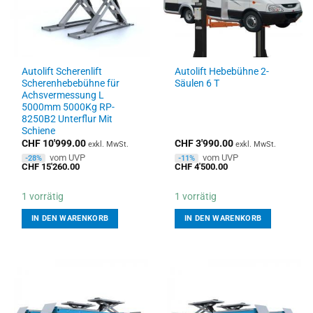
Autolift Scherenlift
Autolift Hebebühne 2-
Scherenhebebühne für
Säulen 6 T
Achsvermessung L
5000mm 5000Kg RP-
8250B2 Unterflur Mit
Schiene
CHF
10'999.00
CHF
3'990.00
exkl. MwSt.
exkl. MwSt.
vom UVP
vom UVP
-28%
-11%
CHF
15'260.00
CHF
4'500.00
1 vorrätig
1 vorrätig
IN DEN WARENKORB
IN DEN WARENKORB