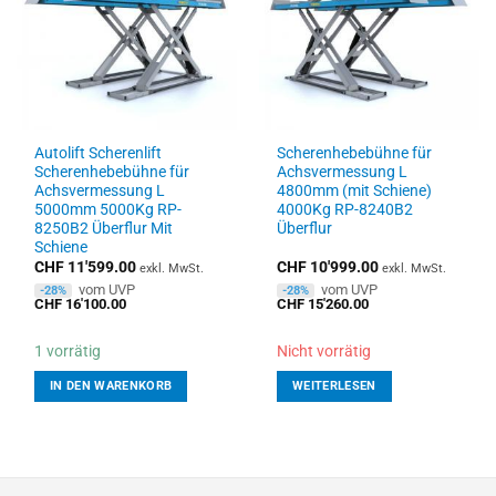
Autolift Scherenlift
Scherenhebebühne für
Scherenhebebühne für
Achsvermessung L
Achsvermessung L
4800mm (mit Schiene)
5000mm 5000Kg RP-
4000Kg RP-8240B2
8250B2 Überflur Mit
Überflur
Schiene
CHF
11'599.00
CHF
10'999.00
exkl. MwSt.
exkl. MwSt.
vom UVP
vom UVP
-28%
-28%
CHF
16'100.00
CHF
15'260.00
1 vorrätig
Nicht vorrätig
IN DEN WARENKORB
WEITERLESEN