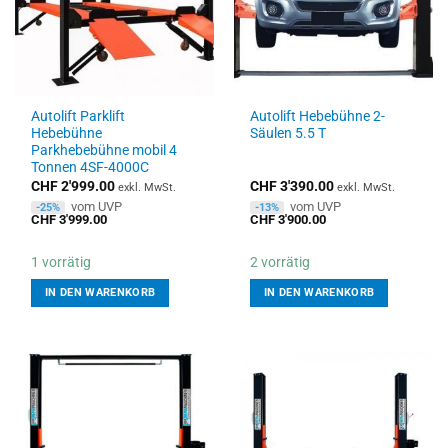
Autolift Parklift
Autolift Hebebühne 2-
Hebebühne
Säulen 5.5 T
Parkhebebühne mobil 4
Tonnen 4SF-4000C
CHF
2'999.00
CHF
3'390.00
exkl. MwSt.
exkl. MwSt.
vom UVP
vom UVP
-25%
-13%
CHF
3'999.00
CHF
3'900.00
1 vorrätig
2 vorrätig
IN DEN WARENKORB
IN DEN WARENKORB