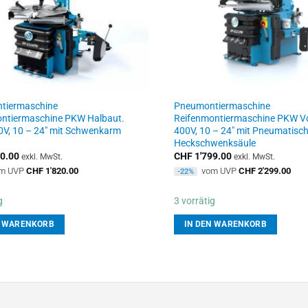
tiermaschine
Pneumontiermaschine
ntiermaschine PKW Halbaut.
Reifenmontiermaschine PKW Vo
0V, 10 – 24″ mit Schwenkarm
400V, 10 – 24″ mit Pneumatisch
Heckschwenksäule
0.00
CHF
1'799.00
exkl. MwSt.
exkl. MwSt.
m UVP
CHF
1'820.00
vom UVP
CHF
2'299.00
-22%
g
3 vorrätig
N WARENKORB
IN DEN WARENKORB