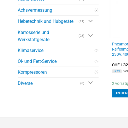
Achsvermessung
(2)
Hebetechnik und Hubgeräte
(11)
Karrosserie und
(23)
Werkstattgeräte
Pneumon
Reifenmo
Klimaservice
(3)
230V, 40
Öl- und Fett-Service
(5)
CHF
1'32
vo
Kompressoren
-27%
(5)
Diverse
2 vorräti
(8)
IN DE