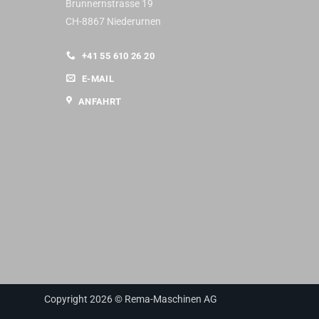
Brunnernstrasse 19
CH-8867 Niederurnen
+41 55 610 26 20
E-MAIL
ANFAHRT
Copyright 2026 © Rema-Maschinen AG