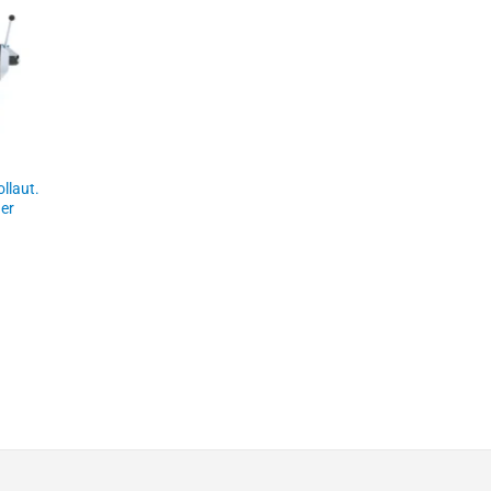
llaut.
er