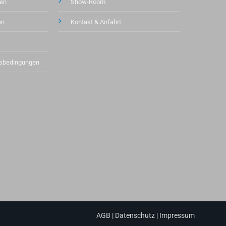
en
Show-Room
en
Kontakt &
Anfahrt
tsbedingungen
AGB
|
Datenschutz
|
Impressum