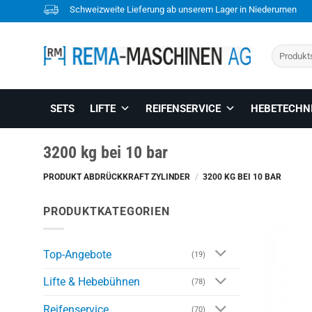
Skip
Schweizweite Lieferung ab unserem Lager in Niederurnen
to
content
Suchen
nach:
SETS
LIFTE
REIFENSERVICE
HEBETECHN
3200 kg bei 10 bar
PRODUKT ABDRÜCKKRAFT ZYLINDER
/
3200 KG BEI 10 BAR
PRODUKTKATEGORIEN
Top-Angebote
(19)
Lifte & Hebebühnen
(78)
Reifenservice
(70)