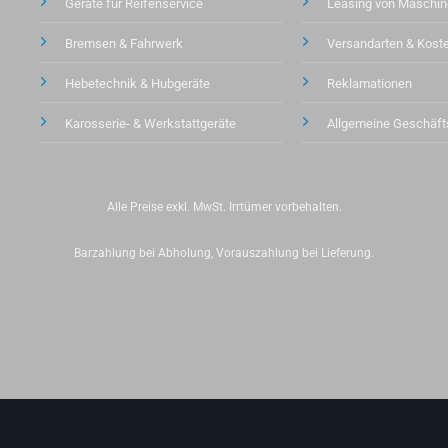
Geräte für Reifenservice
Leasing von Maschin
Bremsen & Fahrwerk
Versandarten & Kost
Hebetechnik & Hubgeräte
Reklamationen
Karosserie- & Werkstattgeräte
Allgemeine Geschäf
Alle Preise exkl. MwSt. Irrtümer vorbehalten.
Barzahlung bei Abholung, Vorauszahlung bei Lieferung.